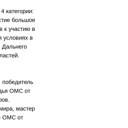
4 категории:
стие большое
в к участию в
я условиях в
о Дальнего
ластей.
 победитель
удья ОМС от
ров.
мира, мастер
я ОМС от