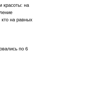
и красоты: на
мление
 кто на равных
овались по 6