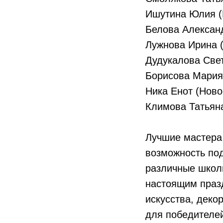
Ишутина Юлия (
Белова Алексан
Лужнова Ирина 
Дудукалова Све
Борисова Мария 
Ника Енот (Ново
Климова Татьян
Лучшие мастера 
возможность под
различные школ
настоящим празд
искусства, деко
для победителе