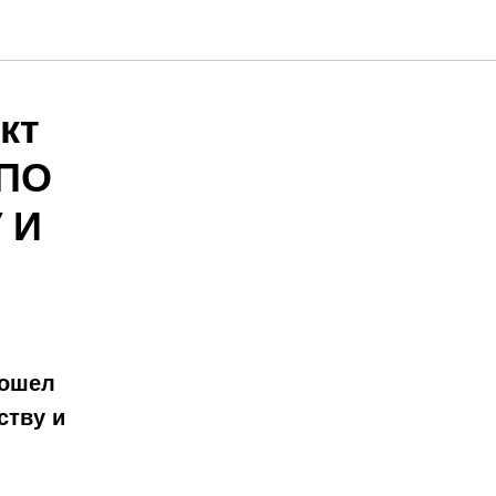
кт
 ПО
 И
рошел
ству и