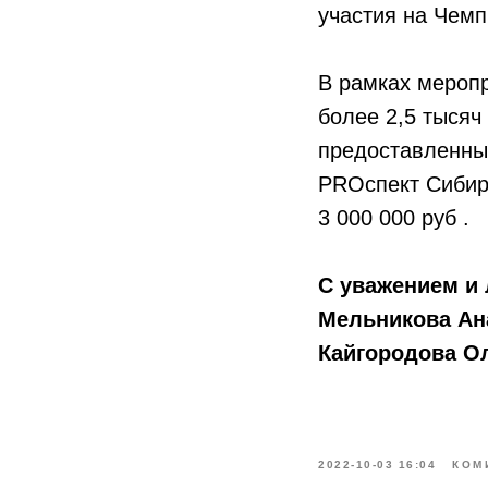
участия на Чем
В рамках меропр
более 2,5 тысяч
предоставленны
PROспект Сибири
3 000 000 руб .
С уважением и
Мельникова Ана
Кайгородова О
2022-10-03 16:04
КОМ