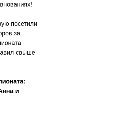
внованиях!
рую посетили
оров за
пионата
тавил свыше
пионата:
Анна и