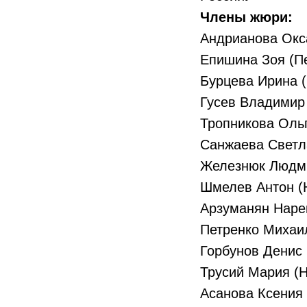
Члены жюри:
Андрианова Окса
Епишина Зоя (П
Бурцева Ирина 
Гусев Владимир
Тропникова Ольг
Санжаева Светл
Железнюк Людми
Шмелев Антон (
Арзуманян Наре
Петренко Михаи
Горбунов Денис 
Трусий Мария (
Асанова Ксения 