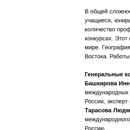
В общей сложнос
учащиеся, юниры
количество проф
конкурсах. Этот
мире. География
Востока. Работы
Генеральные к
Башкирова Инес
международных 
России, эксперт
Тарасова Людм
международного 
России
.