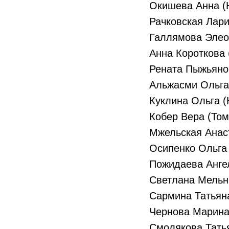
Окишева Анна (
Рачковская Лари
Галлямова Элео
Анна Короткова 
Рената Пыжьяно
Альжасми Ольга
Куклина Ольга (
Кобер Вера (Том
Мжельская Анас
Осипенко Ольга
Пожидаева Анге
Светлана Мельн
Сармина Татьяна
Чернова Марина
Смолякова Тать