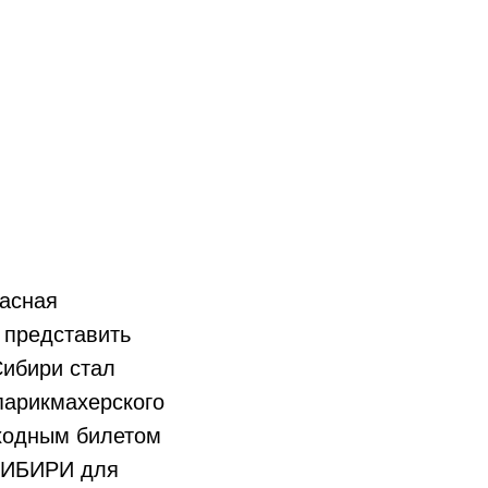
расная
 представить
Сибири стал
парикмахерского
входным билетом
 СИБИРИ для