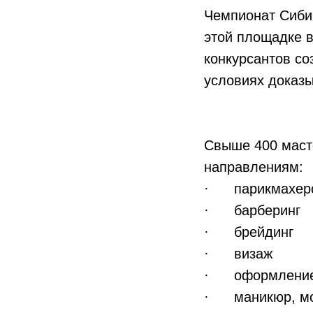
Чемпионат Сибир
этой площадке в
конкурсантов со
условиях доказ
Свыше 400 масте
направлениям:
· парикмахерс
· барберинг
· брейдинг
· визаж
· оформление
· маникюр, мод