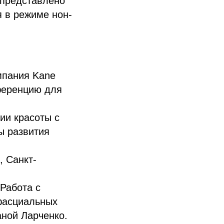
 представлено
я в режиме нон-
мпания Kane
нференцию для
ии красоты с
ы развития
, Санкт-
Работа с
 фасциальных
аной Ларченко.