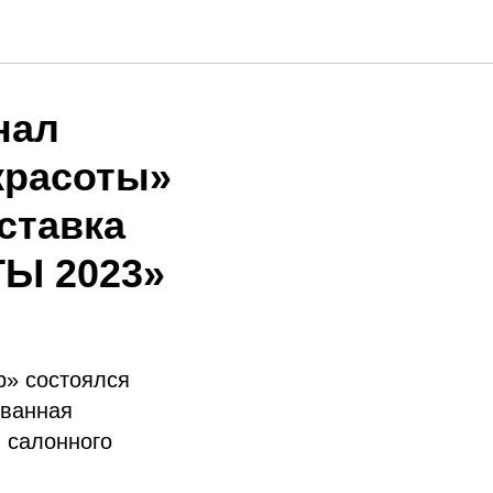
нал
красоты»
ставка
Ы 2023»
р» состоялся
ованная
 салонного