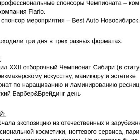
профессиональные спонсоры Чемпионата – комп
 компания Flario.
понсор мероприятия – Best Auto Новосибирск.
ходили три дня в трех разных форматах:
:
ил XXII отборочный Чемпионат Сибири (в стат
рикмахерскому искусству, маникюру и эстетике
онат по наращиванию и ламинированию ресниц
ский Барбер&Брейдинг день
Й:
чала экспозицию из отечественных и зарубежн
иональной косметики, ногтевого сервиса, пари