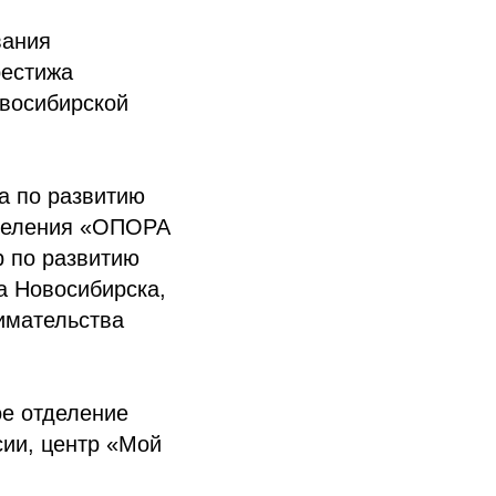
вания
рестижа
овосибирской
а по развитию
тделения «ОПОРА
 по развитию
а Новосибирска,
имательства
е отделение
ии, центр «Мой