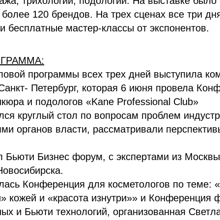
зажа, трихологии, подологии. На выставке было
 более 120 брендов. На трех сценах все три дн
и бесплатные мастер-классы от экспонентов.
ОГРАММА:
ловой программы всех трех дней выступила ко
г. Санкт- Петербург, которая 6 июня провела Ко
кюра и подологов «Kane Professional Club»
лся круглый стол по вопросам проблем индустр
ми органов власти, рассматривали перспектив
 Бьюти Бизнес форум, с экспертами из Москвы
Новосибирска.
лась Конференция для косметологов по теме: «
» кожей и «красота изнутри»» и Конференция
ых и Бьюти технологий, организованная Светл