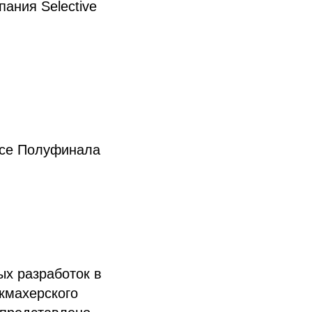
ания Selective
усе Полуфинала
ых разработок в
кмахерского