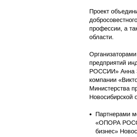
Проект объедин
добросовестного
профессии, а т
области.
Организаторами
предприятий ин
РОССИИ» Анна З
компании «Викт
Министерства п
Новосибирской о
Партнерами м
«ОПОРА РОССИ
бизнес» Новос