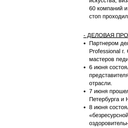
искусства, ви
60 компаний и
стоп проходил
- ДЕЛОВАЯ ПР
Партнером де
Professional 
мастеров педи
6 июня состоя
представителя
отрасли.
7 июня прошел
Петербурга и 
8 июня состоя
«безресурсной
оздоровительн