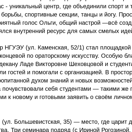
ac - уникальный центр, где объединили спорт и 
борьбы, спортивные секции, танцы и йогу. Про
риятный голос Ольги, общий настрой —всё соз
ялся внутренний ресурс для самых смелых иде
р НГУЭУ (ул. Каменская, 52/1) стал площадкой
концевой по ораторскому искусству. Особую бл
 декану Ладе Викторовне Шеховцовой и студен
ли гостей и помогали с организацией. В просто
ропитанной духом знаний и новых возможностей
а почувствовали себя студентами — такими же
ми к новому и готовыми заявить о своём лично
(ул. Большевистская, 35) — место, где царит 
ва. Три семинара подряд (с Ириной Рогозиной