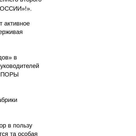
РОССИИ»!».
т активное
держивая
дов» в
руководителей
«ОПОРЫ
абрики
ор в пользу
тся та особая