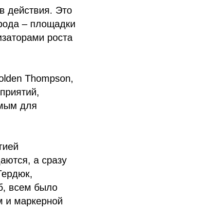
в действия. Это
рода – площадки
изаторами роста
olden Thompson,
приятий,
имым для
гией
аются, а сразу
Гердюк,
б, всем было
м и маркерной