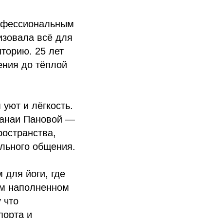
рофессиональным
изовала всё для
торию. 25 лет
ения до тёплой
 уют и лёгкость.
Данаи Пановой —
ространства,
льного общения.
 для йоги, где
ом наполненном
 что
порта и