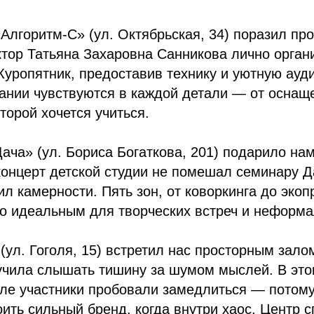
Алгоритм-С» (ул. Октябрьская, 34) поразил п
тор Татьяна Захаровна Санникова лично орган
уропятник, предоставив технику и уютную ауди
ании чувствуются в каждой детали — от оснащ
торой хочется учиться.
ача» (ул. Бориса Богаткова, 201) подарило нам
концерт детской студии не помешал семинару 
ил камерности. Пять зон, от коворкинга до экоп
о идеальным для творческих встреч и неформа
(ул. Гоголя, 15) встретил нас просторным залом
учила слышать тишину за шумом мыслей. В эт
ле участники пробовали замедлиться — потому
ить сильный бренд, когда внутри хаос. Центр с