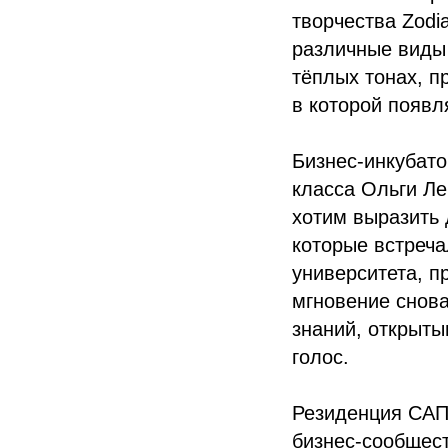
творчества Zodi
различные виды 
тёплых тонах, п
в которой появл
Бизнес-инкубато
класса Ольги Ле
хотим выразить
которые встреча
университета, п
мгновение снов
знаний, открыты
голос.
Резиденция САП 
бизнес-сообщест