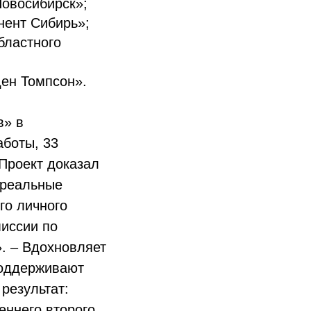
Новосибирск»;
нент Сибирь»;
бластного
ден Томпсон».
в» в
аботы, 33
 Проект доказал
а реальные
го личного
миссии по
 – Вдохновляет
 поддерживают
 результат:
еннего второго