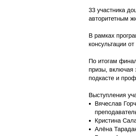
33 участника до
авторитетным ж
В рамках прогр
консультации от
По итогам фина
призы, включая 
подкасте и про
Выступления уча
Вячеслав Горч
преподавател
Кристина Сала
Алёна Тарадан