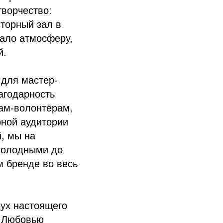
творчество:
сторный зал в
дало атмосферу,
й.
 для мастер-
агодарность
там-волонтёрам,
рной аудитории
, мы на
 голодными до
м бренде во весь
дух настоящего
, Любовью