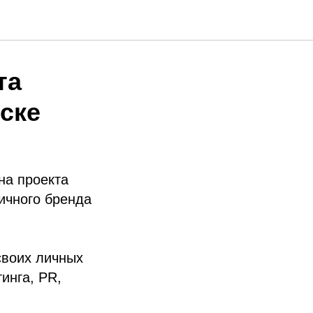
та
ске
на проекта
ичного бренда
своих личных
инга, PR,