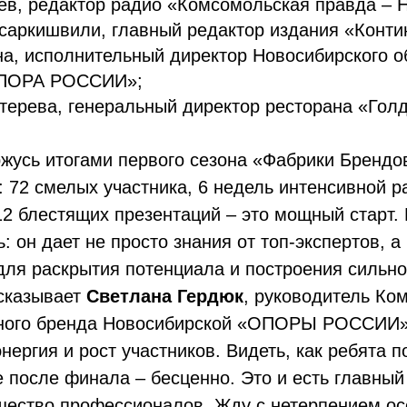
в, редактор радио «Комсомольская правда – 
саркишвили, главный редактор издания «Конти
а, исполнительный директор Новосибирского о
ОПОРА РОССИИ»;
терева, генеральный директор ресторана «Гол
ржусь итогами первого сезона «Фабрики Брендо
 72 смелых участника, 6 недель интенсивной р
2 блестящих презентаций – это мощный старт.
: он дает не просто знания от топ-экспертов, 
для раскрытия потенциала и построения сильно
ссказывает
Светлана Гердюк
, руководитель Ко
ного бренда Новосибирской «ОПОРЫ РОССИИ».
нергия и рост участников. Видеть, как ребята
е после финала – бесценно. Это и есть главный
щество профессионалов. Жду с нетерпением ос