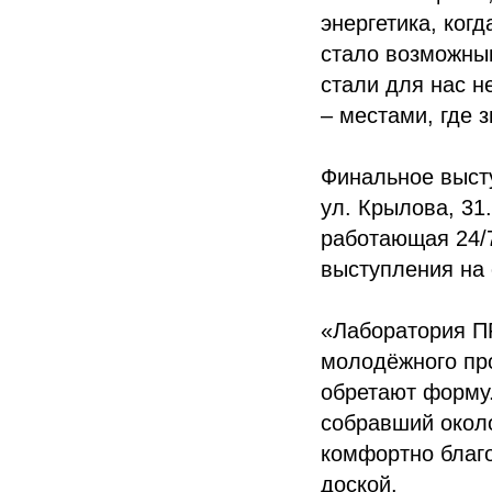
энергетика, ког
стало возможны
стали для нас н
– местами, где 
Финальное выст
ул. Крылова, 31
работающая 24/7
выступления на 
«Лаборатория ПР
молодёжного про
обретают форму
собравший около
комфортно благ
доской.