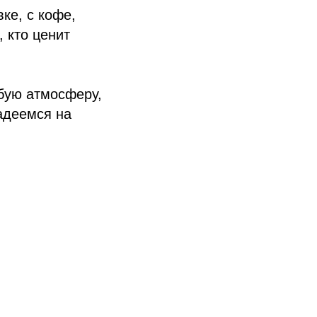
ке, с кофе,
 кто ценит
обую атмосферу,
адеемся на