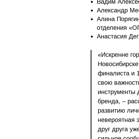
Вадим Алексее
Александр Ме
Алина Порягин
отделения «
Анастасия Дег
«Искренне го
Новосибирске:
финалиста и 1
свою важность
инструменты 
бренда, – ра
развитию лич
невероятная э
друг друга уж
сильное сооб