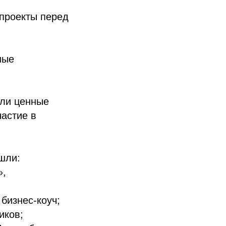
 проекты перед
ные
или ценные
частие в
шли:
»,
бизнес-коуч;
иков;