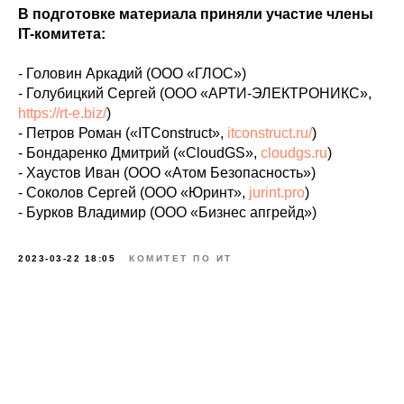
В подготовке материала приняли участие члены
IT-комитета:
- Головин Аркадий (ООО «ГЛОС»)
- Голубицкий Сергей (ООО «АРТИ-ЭЛЕКТРОНИКС»,
https://rt-e.biz/
)
- Петров Роман («ITConstruct»,
itconstruct.ru/
)
- Бондаренко Дмитрий («CloudGS»,
cloudgs.ru
)
- Хаустов Иван (ООО «Атом Безопасность»)
- Соколов Сергей (ООО «Юринт»,
jurint.pro
)
- Бурков Владимир (ООО «Бизнес апгрейд»)
2023-03-22 18:05
КОМИТЕТ ПО ИТ