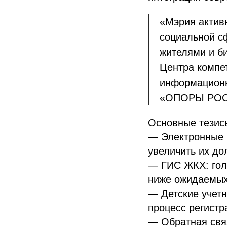
«Мэрия актив
социальной с
жителями и б
Центра компе
информационн
«ОПОРЫ РО
Основные тезисы
— Электронные г
увеличить их до
— ГИС ЖКХ: голо
ниже ожидаемых
— Детские учет
процесс регистр
— Обратная связ