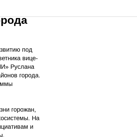
жуточные
орода
азвитию под
ветника вице-
ИИ» Руслана
йонов города.
аммы
зни горожан,
косистемы. На
ициативам и
ы.