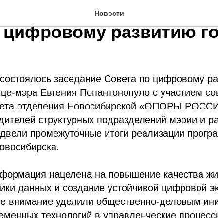
ибирске подвели проме
Новости
о цифровому развитию г
 состоялось заседание Совета по цифровому р
це-мэра Евгения Попантонопуло с участием со
вета отделения Новосибирской «ОПОРЫ РОСС
дителей структурных подразделений мэрии и ра
двели промежуточные итоги реализации прогр
овосибирска.
формация нацелена на повышение качества жи
ики данных и создание устойчивой цифровой э
ое внимание уделили общественно-деловым ин
еменных технологий в управленческие процесс