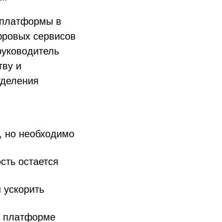
 платформы в
фровых сервисов
руководитель
тву и
тделения
, но необходимо
сть остается
 ускорить
а платформе