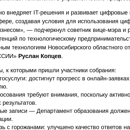
но внедряет IT-решения и развивает цифровые
фере, создавая условия для использования ци
изнесом», — подчеркнул советник вице-мэра и 
тенций по технологическому предпринимательс
ым технологиям Новосибирского областного о
ССИИ»
Руслан Копцев
.
, к которыми пришли участники собрания:
осуслуги: достигнут прогресс в онлайн-заявках
лю.
сования требуют внимания, поскольку активно
 результатов.
ные записи — Департамент образования должен
ации.
ь с горожанами: улучшено качество ответов н