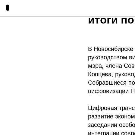
В Новос
итоги п
В Новосибирске
руководством ви
мэра, члена Со
Копцева, руково
Собравшиеся по
цифровизации Н
Цифровая транс
развитие эконом
заседании особ
интеграции совр