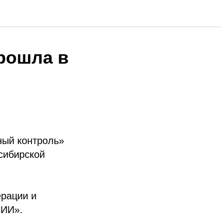
рошла в
ный контроль»
сибирской
рации и
СИИ».