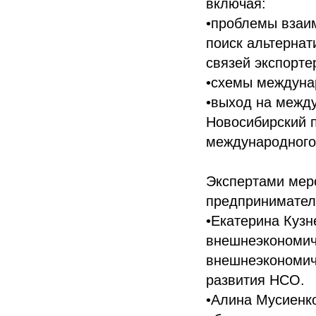
включая:
•проблемы взаим
поиск альтерна
связей экспорте
•схемы междуна
•выход на между
Новосибирский п
международного 
Экспертами меро
предприниматель
•Екатерина Кузн
внешнеэкономиче
внешнеэкономиче
развития НСО.
•Алина Мусиенко