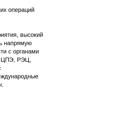
ких операций
иятия, высокий
ть напрямую
ти с органами
, ЦПЭ, РЭЦ,
с
еждународные
н.