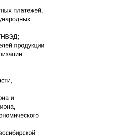
тных платежей,
дународных
ТНВЭД;
елей продукции
лизации
сти,
она и
иона,
ономического
восибирской