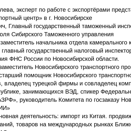
лева, эксперт по работе с экспортёрами предс
портный центр» в г. Новосибирске
ич, Главный государственный таможенный инсп
роля Сибирского Таможенного управления
 заместитель начальника отдела камерального 
 главный государственный налоговый инспекто
ния ФНС России по Новосибирской области.
заместитель Новосибирского транспортного пр
 старший помощник Новосибирского транспортн
в, владелец турецкой фирмы и совладелец ком
публике, занимающихся ВЭД, спикер Федеральн
ЗРФ», руководитель Комитета по госзаказу Но
ИИ»
новная деятельность: импорт из Китая. продви
аний, товаров на международных рынках Ближн