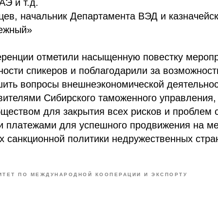
АЭ и т.д.
цев, начальник Департамента ВЭД и казначейс
ежный»
еренции отметили насыщенную повестку меропр
ности спикеров и поблагодарили за возможнос
шить вопросы внешнеэкономической деятельнос
авителями Сибирского таможенного управления
ществом для закрытия всех рисков и проблем 
и платежами для успешного продвижения на м
х санкционной политики недружественных стра
ИТЕТ ПО МЕЖДУНАРОДНОЙ КООПЕРАЦИИ И ЭКСПОРТУ