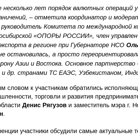
е несколько лет порядок валютных операций у
раничений, – отметила координатор и модера
 руководитель Комитета по международной к
осибирской «ОПОРЫ РОССИИ», член управлен
экспорта в регионе при Губернаторе НСО
Оль
не остановилась, а просто переориентировал
орону Азии и Востока. Основное партнерство 
 и др. странами ТС ЕАЭС, Узбекистаном, Инд
ым словом к участникам обратились исполняющ
шленности, торговли и развития предпринимат
области
Денис Рягузов
и заместитель мэра г. 
н
.
ренции участники обсудили самые актуальные 