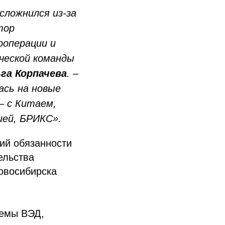
сложнился из-за
тор
ооперации и
ческой команды
га Корпачева
. –
ась на новые
– с Китаем,
ией, БРИКС».
ий обязанности
ельства
Новосибирска
темы ВЭД,