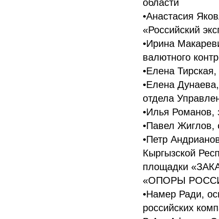
области
•Анастасия Яков
«Российский экс
•Ирина Макарев
валютного конт
•Елена Тирская,
•Елена Дунаева,
отдела Управле
•Илья Романов, 
•Павел Жиглов,
•Петр Андриано
Кыргызской Рес
площадки «ЗАКА
«ОПОРЫ РОСС
•Намер Ради, ос
российских комп