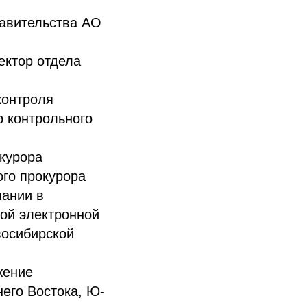
тавительства АО
ектор отдела
контроля
р контрольного
окурора
ого прокурора
пании в
ой электронной
восибирской
жение
его Востока, Ю-