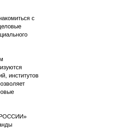
накомиться с
деловые
оциального
ам
лизуются
ий, институтов
позволяет
новые
Ы РОССИИ»
анды