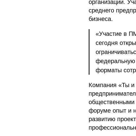
организации. Уч
среднего предп
бизнеса.
«Участие в П
сегодня откр
ограничиватьс
федеральную п
форматы сотр
Компания «Ты и 
предпринимател
общественными 
форуме опыт и 
развитию проек
профессиональн