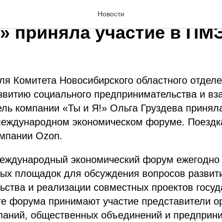
витель Новосибирской
Новости
 приняла участие в ПМ
теля Комитета Новосибирского областного отд
витию социального предпринимательства и вз
ль компании «Ты и Я!» Ольга Груздева приняла
международном экономическом форуме. Поездка
мпании Ozon.
международный экономический форум ежегодно 
вых площадок для обсуждения вопросов развит
ства и реализации совместных проектов госуд
те форума принимают участие представители ор
паний, общественных объединений и предприни