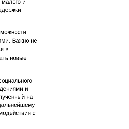
 малого и
оддержки
зможности
ями. Важно не
я в
кать новые
социального
ждениями и
лученный на
 дальнейшему
модействия с