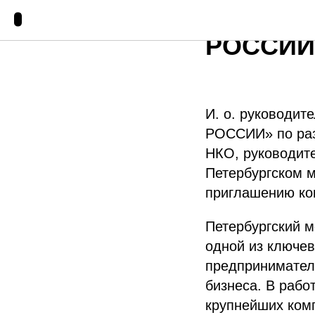
Предста
РОССИИ»
И. о. руководи
РОССИИ» по раз
НКО, руководите
Петербургском 
приглашению ко
Петербургский 
одной из ключе
предприниматель
бизнеса. В рабо
крупнейших ком