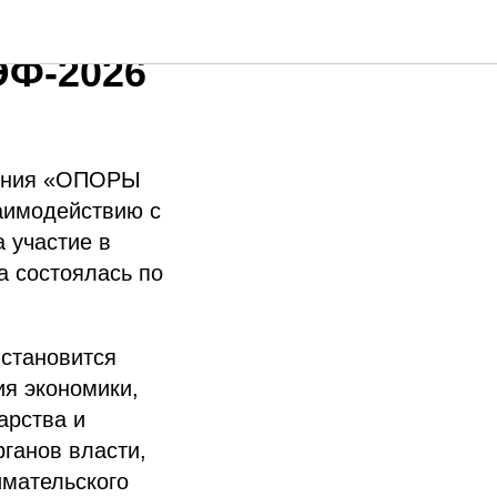
 «ОПОРЫ
ЭФ-2026
еления «ОПОРЫ
аимодействию с
 участие в
 состоялась по
становится
ия экономики,
арства и
ганов власти,
мательского