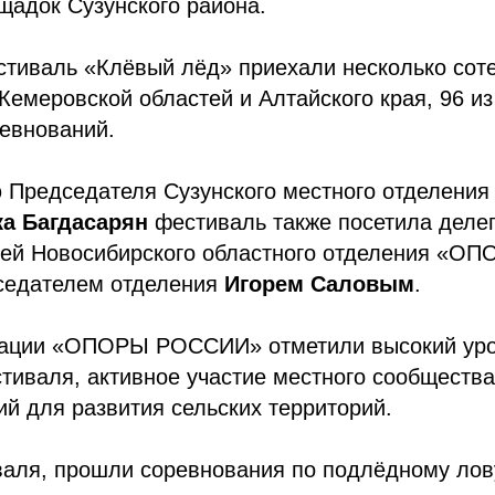
щадок Сузунского района.
тиваль «Клёвый лёд» приехали несколько соте
Кемеровской областей и Алтайского края, 96 из
евнований.
 Председателя Сузунского местного отделен
ка Багдасарян
фестиваль также посетила деле
ей Новосибирского областного отделения «
дседателем отделения
Игорем Саловым
.
гации «ОПОРЫ РОССИИ» отметили высокий ур
тиваля, активное участие местного сообщества
й для развития сельских территорий.
валя, прошли соревнования по подлёдному лов