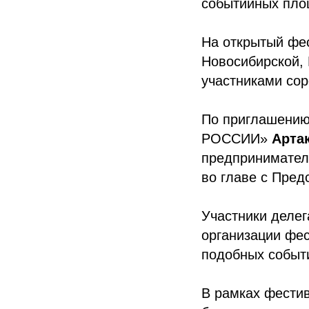
событийных пло
На открытый фес
Новосибирской, 
участниками сор
По приглашению
РОССИИ»
Арта
предпринимател
во главе с Пре
Участники деле
организации фес
подобных событи
В рамках фести