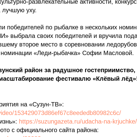
культурно-развлекательные активности, конкурс
 лучшую уху.
и победителей по рыбалке в нескольких номин
 выбрала своих победителей и вручила пода
вшему второе место в соревновании ледорубов
 номинации «Леди-рыбачка» Софии Масловой.
зунский район за радушное гостеприимство,
 масштабирование фестивалю «Клёвый лёд»
риятия на «Сузун-ТВ»:
u/video/153429073d86ef67c8eededb80982c6c/
изнь»:
https://suzungazeta.ru/udacha-na-krjuchke/
ото с официального сайта района: