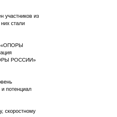
н участников из
 них стали
ия «ОПОРЫ
гация
ОПОРЫ РОССИИ»
овень
 и потенциал
у, скоростному