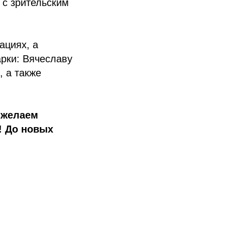
 с зрительским
ациях, а
рки: Вячеславу
, а также
 желаем
! До новых