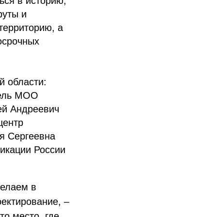
ься в историю,
руты и
территорию, а
осрочных
й области:
тель МОО
ей Андреевич
центр
я Сергеевна
ликации России
делаем в
ектирование, –
то место, где