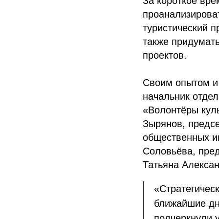
За короткое вре
проанализироват
туристический п
также придумать
проектов.
Своим опытом и 
начальник отде
«Волонтёры куль
Зырянов, предс
общественных и
Соловьёва, пред
Татьяна Алекса
«Стратегическ
ближайшие дн
подчеркнули у