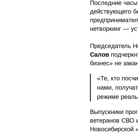
Последние часы 
действующего би
предпринимател
нетворкинг — ус
Председатель Н
Салов
подчеркн
бизнес» не зака
«Те, кто посч
нами, получат
режиме реаль
Выпускники прог
ветеранов СВО и
Новосибирской