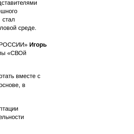
дставителями
ешного
 стал
еловой среде.
Ы РОССИИ»
Игорь
ммы «СВОй
отать вместе с
основе, в
птации
ельности