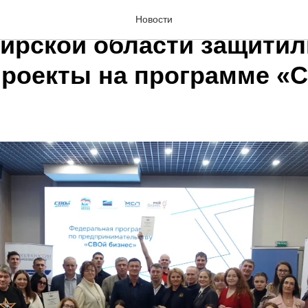
ы спецоперации из
Новости
ирской области защитил
проекты на программе «