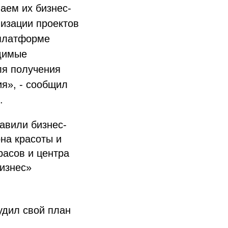
аем их бизнес-
лизации проектов
 платформе
одимые
ля получения
ия», - сообщил
.
авили бизнес-
на красоты и
расов и центра
изнес»
удил свой план