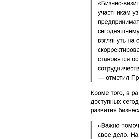
«Бизнес-визи
участникам уз
предпринимате
сегодняшнему 
взглянуть на 
скорректирова
становятся о
сотрудничест
— отметил П
Кроме того, в р
доступных сего
развития бизнес
«Важно помоч
свое дело. Н