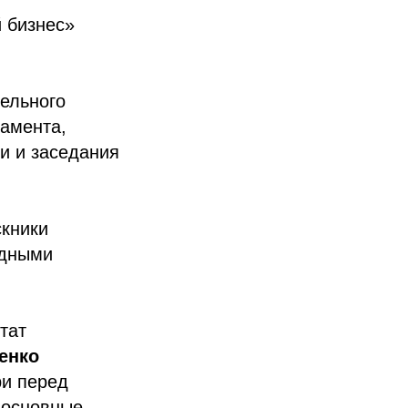
 бизнес»
ельного
ламента,
и и заседания
скники
одными
тат
енко
ри перед
т основные