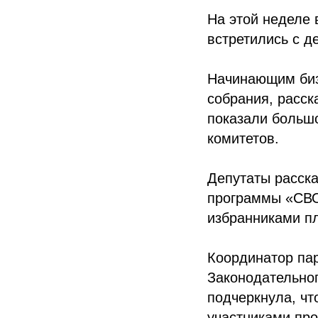
На этой неделе
встретились с д
Начинающим биз
собрания, расск
показали большо
комитетов.
Депутаты расска
программы «СВО
избранниками п
Координатор пар
Законодательно
подчеркнула, чт
участниками про