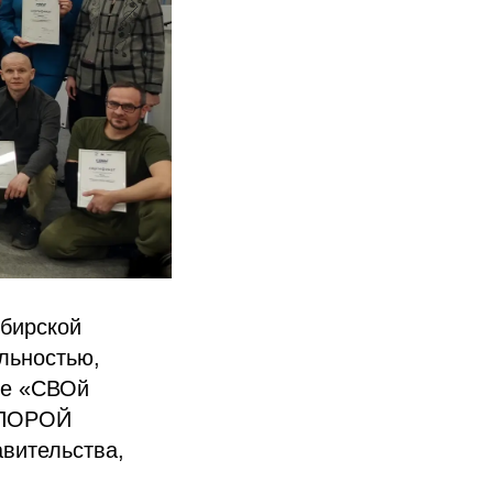
ибирской
льностью,
ме «СВОй
ОПОРОЙ
вительства,