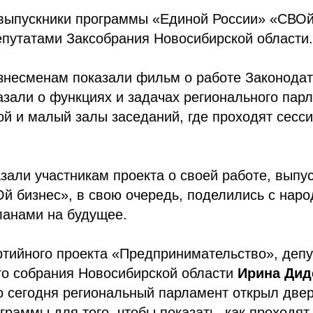
 выпускники программы «Единой России» «СВОй
епутатами Заксобрания Новосибирской области.
несменам показали фильм о работе Законодат
азали о функциях и задачах регионального пар
й и малый залы заседаний, где проходят сесси
зали участникам проекта о своей работе, выпу
й бизнес», в свою очередь, поделились с нар
ланами на будущее.
тийного проекта «Предпринимательство», депу
го собрания Новосибирской области
Ирина Дид
о сегодня региональный парламент открыл две
граммы для того, чтобы показать, как проходя