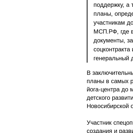
поддержку, а 
планы, опреде
участникам д
МСП.РФ, где 
документы, за
соцконтракта 
генеральный 
В заключительны
планы в самых р
йога-центра до 
детского разви
Новосибирской о
Участник спецоп
создания и разв