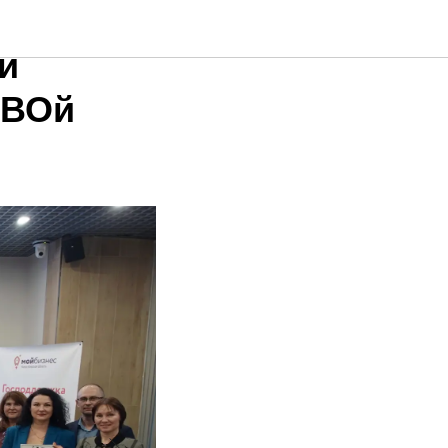
и
СВОй