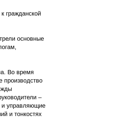
 к гражданской
отрели основные
логам,
на. Во время
е производство
ежды
руководители –
и и управляющие
ий и тонкостях