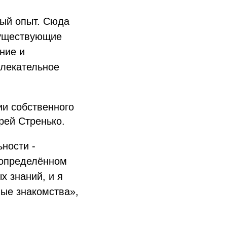
ный опыт. Сюда
существующие
ние и
влекательное
ии собственного
рей Стренько.
ности -
 определённом
х знаний, и я
вые знакомства»,