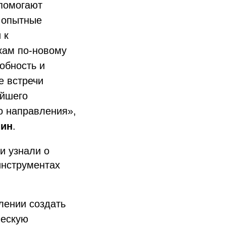
помогают
е опытные
 к
кам по-новому
обность и
е встречи
ейшего
о направления»,
нин
.
и узнали о
инструментах
лении создать
ческую