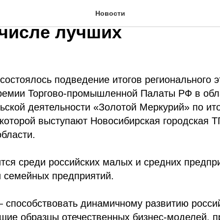
иниматели «ОПОРЫ РОС
Новости
 числе лучших
состоялось подведение итогов регионального э
ремии Торгово-промышленной Палаты РФ в обл
ской деятельности «Золотой Меркурий» по ито
 которой выступают Новосибирская городская 
бласти.
тся среди российских малых и средних предпр
и семейных предприятий.
— способствовать динамичному развитию россий
шие образцы отечественных бизнес-моделей, п