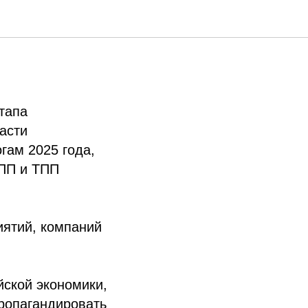
СИИ»
тапа
асти
гам 2025 года,
ТПП и ТПП
иятий, компаний
ской экономики,
ропагандировать