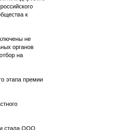
 российского
общества к
включены не
ных органов
отбор на
го этапа премии
стного
ии стала ООО