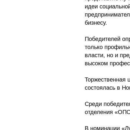
идеи социальной
предпринимател
бизнесу.
Победителей опр
только профиль
власти, но и пр
высоком профес
Торжественная 
состоялась в Но
Среди победител
отделения «ОП
В номинации «Л