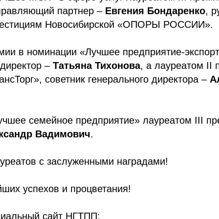
правляющий партнер –
Евгения Бондаренко
, 
нвестициям Новосибирской «ОПОРЫ РОССИИ».
емии в номинации «Лучшее предприятие-экспор
 директор –
Татьяна Тихонова
, а лауреатом II
нсТорг», советник генерального директора –
А
учшее семейное предприятие» лауреатом III п
ксандр Вадимович
.
уреатов с заслуженными наградами!
ших успехов и процветания!
циальный сайт НГТПП: