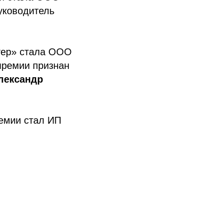
руководитель
тер» стала ООО
 премии признан
лександр
ремии стал ИП