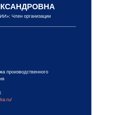
ЕКСАНДРОВНА
И»: Член организации
жа производственного
ия
:
ka.ru/