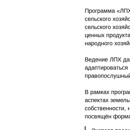
Программа «ЛПХ
сельского хозяй
сельского хозяй
ценных продукта
народного хозяй
Ведение ЛПХ да
адаптироваться 
правопослушный
В рамках програ
аспектах земель
собственности, 
посвящён форма