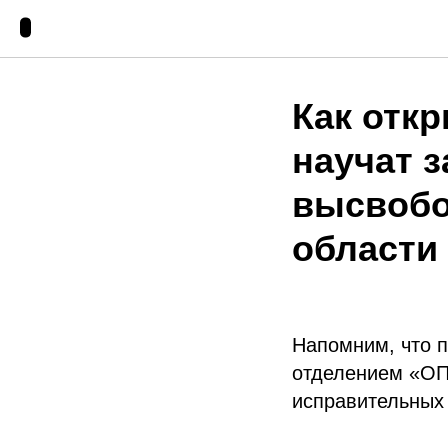
Как отк
научат 
высвобо
области
Напомним, что 
отделением «ОП
исправительных