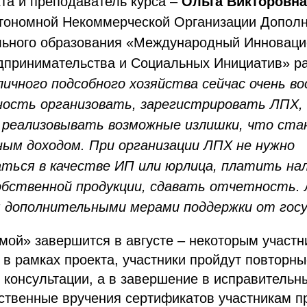
та и преподаватель курса –
Ольга Викторовна
тономной Некоммерческой Организации Дополн
ьного образования «Международный Инноваци
дпринимательства и Социальных Инициатив» ра
личного подсобного хозяйства сейчас очень в
ость организовать, зарегистрировать ЛПХ,
 реализовывать возможные излишки, что ст
ым доходом. При организации ЛПХ не нужно
ться в качестве ИП или юрлица, платить на
обственной продукции, сдавать отчетность.
 дополнительными мерами поддержки от гос
мой» завершится в августе – некоторым участн
 в рамках проекта, участники пройдут повторны
 консультации, а в завершение в исправительн
ственные вручения сертификатов участникам п