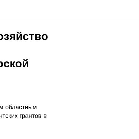
озяйство
рской
им областным
ских грантов в