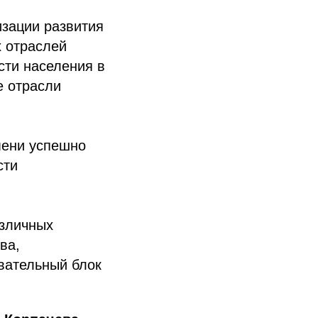
зации развития
х отраслей
сти населения в
е отрасли
мени успешно
сти
азличных
ва,
вательный блок