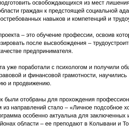
 подготовить освобождающихся из мест лишени
области граждан к предстоящей социальной ад
остребованных навыков и компетенций и трудо
проекта – это обучение профессии, освоив кото
зировать после высвобождения – трудоустроит
качестве предпринимателя.
та уже поработали с психологом и получили о
равовой и финансовой грамотности, научились
ию и продвижению.
ек были отобраны для прохождения профессион
 из направлений стало – «Личное подсобное х
рограмма особенно актуальна для заключенных
йонах области – ее преподают в Колывани и То