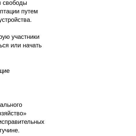
я свободы
аптации путем
устройства.
рую участники
ься или начать
бщие
ального
озяйство»
 исправительных
гучине.