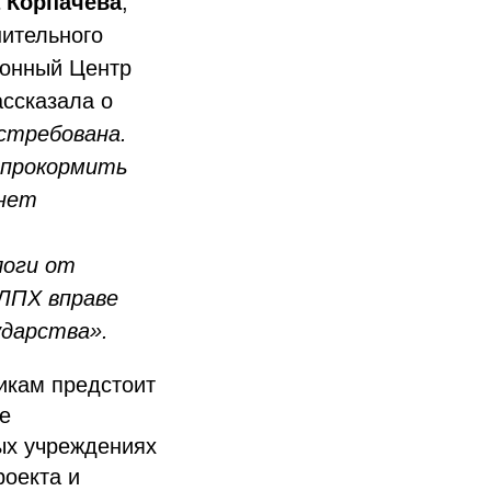
 Корпачева
,
ительного
онный Центр
ссказала о
остребована.
 прокормить
анет
логи от
 ЛПХ вправе
ударства».
икам предстоит
е
ых учреждениях
роекта и