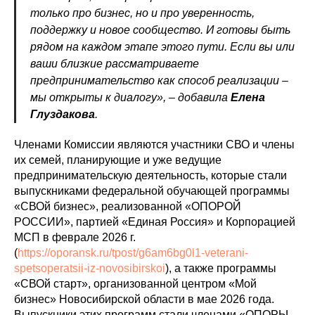
только про бизнес, но и про уверенность,
поддержку и новое сообщество. И готовы быть
рядом на каждом этапе этого пути. Если вы или
ваши близкие рассматриваете
предпринимательство как способ реализации –
мы открыты к диалогу», – добавила
Елена
Глуздакова
.
Членами Комиссии являются участники СВО и члены
их семей, планирующие и уже ведущие
предпринимательскую деятельность, которые стали
выпускниками федеральной обучающей программы
«СВОй бизнес», реализованной «ОПОРОЙ
РОССИИ», партией «Единая Россия» и Корпорацией
МСП в феврале 2026 г.
(
https://oporansk.ru/tpost/g6am6bg0l1-veterani-
spetsoperatsii-iz-novosibirskoi
), а также программы
«СВОй старт», организованной центром «Мой
бизнес» Новосибирской области в мае 2026 года.
Выпускники этих программ стали членами «ОПОРЫ