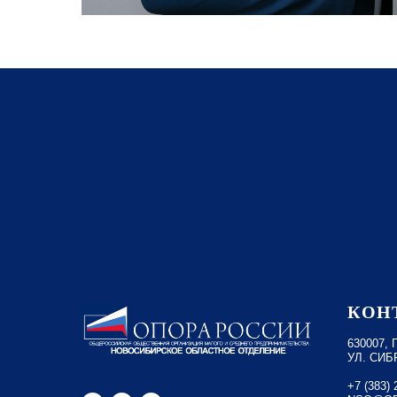
КОН
630007,
УЛ. СИБ
+7 (383) 