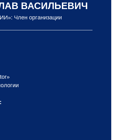
ЛАВ ВАСИЛЬЕВИЧ
И»: Член организации
tor»
нологии
: